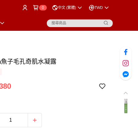
0
中文 (繁體)
TWD
atin魚子毛孔奇肌水凝露
380