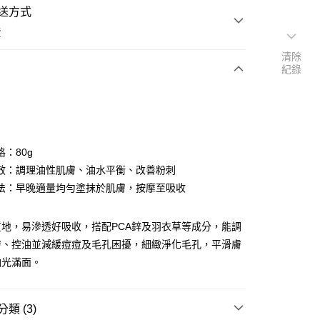
送方式
費
清除
紀錄
次付款
：80g
效：調理油性肌膚、油水平衡、改善粉刺
法：早晚適量均勻塗抹於肌膚，按摩至吸收
質地，易滲透好吸收，搭配PCA鋅及羽衣草等成分，能調
膚、控油並減緩痘痘及毛孔困擾，細緻淨化毛孔，平滑膚
油光滿面。
取貨 (指定全家, 限時免運)
類 (3)