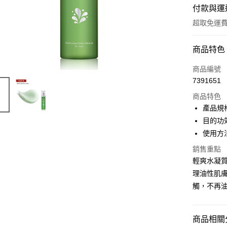
付款與運
超取免運
付款方式
商品特色
信用卡一
商品編號
7391651
LINE Pay
商品特色
街口支付
產品規格
目的功
悠遊付
使用方
ATM付款
銷售重點
輕爽水凝
貨到付款
理油性肌
觸，不再
運送方式
付款後 全家
商品相關分
免運費