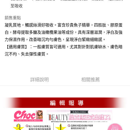
貨到付款
至吸收
銷售重點
運送方式
凝乳質地，觸感絲滑好吸收。富含珍貴魚子精華，四胜肽、膠原蛋
付款後 全家取貨 (指定全家, 限時免運)
白，酵母提取多醣及油橄欖果油等成份，具有深層滋潤，淨白及強
免運費
力保濕作用，改善暗沉均勻膚色，呈現淨白緊緻細緻感。
付款後全家取貨 (甜蜜情人節 限時免運)
【適用膚質】：一般膚質皆可適用，尤其對針對肌膚缺水、膚色暗
沉不均、失去彈性膚質。
免運費
付款後 萊爾富取貨
每筆NT$120，滿NT$2,500(含以上)免運費
詳細說明
相關推薦
付款後萊爾富取貨 (甜蜜情人節 限時免運)
免運費
付款後 7-11取貨
每筆NT$120，滿NT$2,500(含以上)免運費
付款後7-11取貨 (甜蜜情人節 限時免運)
免運費