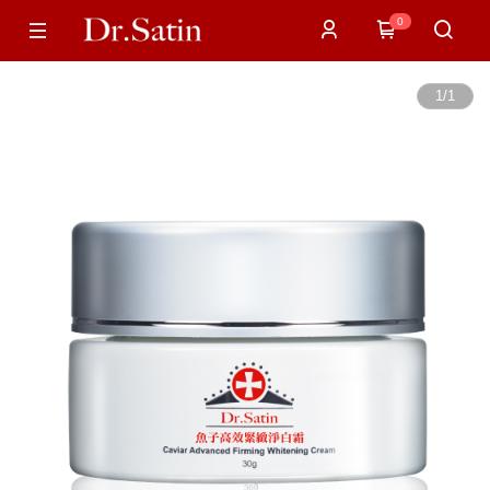
0
1
/
1