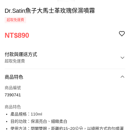
Dr.Satin魚子大馬士革玫瑰保濕噴霧
超取免運費
NT$890
付款與運送方式
超取免運費
付款方式
商品特色
信用卡一次付款
商品編號
LINE Pay
7390741
街口支付
商品特色
悠遊付
產品規格：110ml
目的功效：保濕亮白、細緻柔白
ATM付款
使用方法：閉闔雙眼，距離約15~20公分，以繞圈方式均勻噴灑