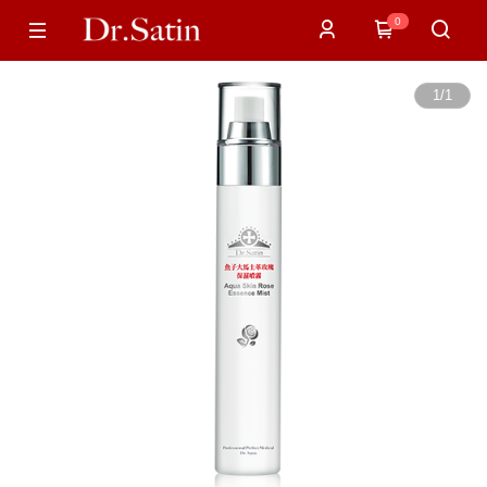
0
1
/
1