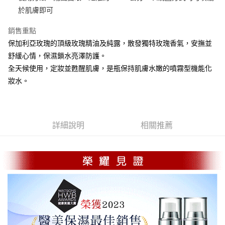
貨到付款
於肌膚即可
銷售重點
運送方式
保加利亞玫瑰的頂級玫瑰精油及純露，散發獨特玫瑰香氣，安撫並
付款後 全家取貨 (指定全家, 限時免運)
舒緩心情，保濕鎖水亮澤防護。
免運費
全天候使用，定妝並甦醒肌膚，是瓶保持肌膚水嫩的噴霧型機能化
付款後全家取貨 (甜蜜情人節 限時免運)
妝水。
免運費
付款後 萊爾富取貨
詳細說明
相關推薦
每筆NT$120，滿NT$2,500(含以上)免運費
付款後萊爾富取貨 (甜蜜情人節 限時免運)
免運費
付款後 7-11取貨
每筆NT$120，滿NT$2,500(含以上)免運費
付款後7-11取貨 (甜蜜情人節 限時免運)
免運費